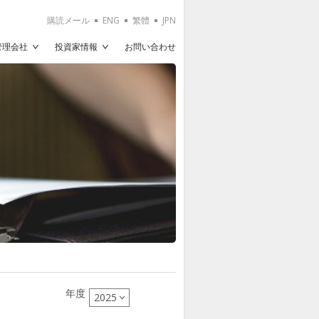
購読メール
ENG
繁體
JPN
T管理会社
投資家情報
お問い合わせ
年度
2025