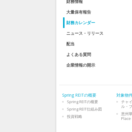
財務情報
大量保有報告
財務カレンダー
ニュース・リリース
配当
よくある質問
企業情報の開示
Spring REITの概要
対象物
Spring REITの概要
チャ
ル・
Spring REIT仕組み図
恵州華
投資戦略
Place 