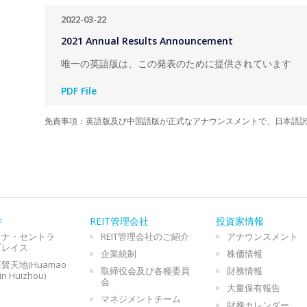
2022-03-22
2021 Annual Results Announcement
唯一の英語版は、この発表のために提供されています
PDF File
免責事項：英語版及び中国語版が正式なアナウンスメントで、日本語
件
REIT管理会社
投資家情報
イナ・セントラ
REIT管理会社のご紹介
アナウンスメント
プレイス
企業統制
株価情報
貿天地(Huamao
取締役会及び各種委員
財務情報
in Huizhou)
会
大量保有報告
マネジメントチーム
財務カレンダー