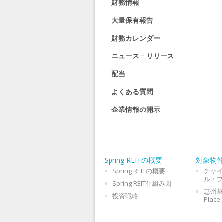
財務情報
大量保有報告
財務カレンダー
ニュース・リリース
配当
よくある質問
企業情報の開示
Spring REITの概要
対象物
Spring REITの概要
チャ
ル・
Spring REIT仕組み図
恵州華
投資戦略
Place 