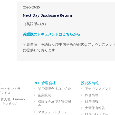
2026-03-25
Next Day Disclosure Return
（英語版のみ）
英語版のドキュメントはこちらから
免責事項：英語版及び中国語版が正式なアナウンスメン
に提供しております
件
REIT管理会社
投資家情報
イナ・セントラ
REIT管理会社のご紹介
アナウンスメント
プレイス
企業統制
株価情報
貿天地(Huamao
取締役会及び各種委員
財務情報
in Huizhou)
会
大量保有報告
マネジメントチーム
財務カレンダー