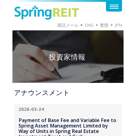
購読メール
ENG
繁體
JPN
投資家情報
アナウンスメント
2026-03-24
Payment of Base Fee and Variable Fee to
Spring Asset Management Limited by
Way of Units in Spring Real Estate
Investment Trust and Cash
（英語版のみ）