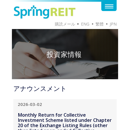
購読メール
ENG
繁體
JPN
投資家情報
アナウンスメント
2026-03-02
Monthly Return for Collective
Investment Scheme listed under Chapter
20 of the Exchange Listing Rules (other
than listed open-ended Collective
Investment Scheme) on Movements in
Units