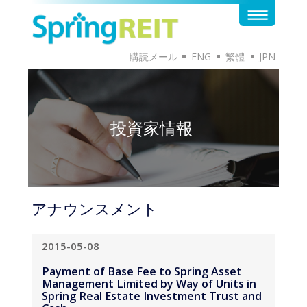
購読メール
ENG
繁體
JPN
投資家情報
アナウンスメント
2015-05-08
Payment of Base Fee to Spring Asset
Management Limited by Way of Units in
Spring Real Estate Investment Trust and
Cash
（英語版のみ）