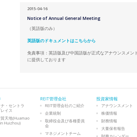
2015-04-16
Notice of Annual General Meeting
（英語版のみ）
英語版のドキュメントはこちらから
免責事項：英語版及び中国語版が正式なアナウンスメン
に提供しております
件
REIT管理会社
投資家情報
イナ・セントラ
REIT管理会社のご紹介
アナウンスメント
プレイス
企業統制
株価情報
貿天地(Huamao
取締役会及び各種委員
財務情報
in Huizhou)
会
大量保有報告
マネジメントチーム
財務カレンダー