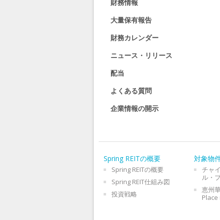
財務情報
大量保有報告
財務カレンダー
ニュース・リリース
配当
よくある質問
企業情報の開示
Spring REITの概要
対象物
Spring REITの概要
チャ
ル・
Spring REIT仕組み図
恵州華
投資戦略
Place 