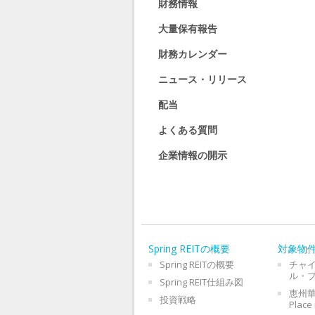
財務情報
大量保有報告
財務カレンダー
ニュース・リリース
配当
よくある質問
企業情報の開示
Spring REITの概要
対象物
Spring REITの概要
チャ
ル・
Spring REIT仕組み図
恵州華
投資戦略
Place 