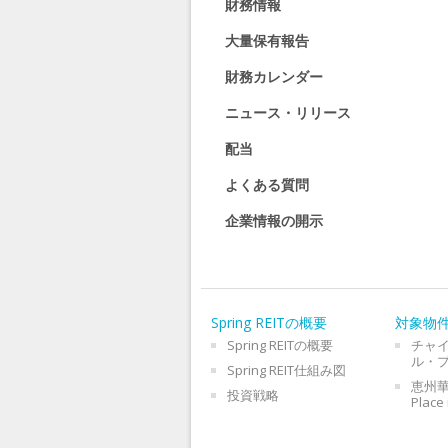
財務情報
大量保有報告
財務カレンダー
ニュース・リリース
配当
よくある質問
企業情報の開示
Spring REITの概要
対象物
Spring REITの概要
チャ
ル・
Spring REIT仕組み図
恵州華
投資戦略
Place 