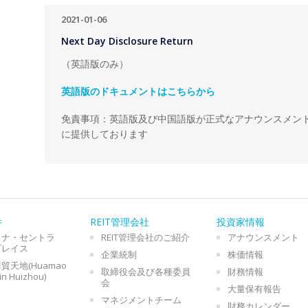
2021-01-06
Next Day Disclosure Return
（英語版のみ）
英語版のドキュメントはこちらから
免責事項：英語版及び中国語版が正式なアナウンスメン
に提供しております
件
REIT管理会社
投資家情報
イナ・セントラ
REIT管理会社のご紹介
アナウンスメント
プレイス
企業統制
株価情報
貿天地(Huamao
取締役会及び各種委員
財務情報
in Huizhou)
会
大量保有報告
マネジメントチーム
財務カレンダー