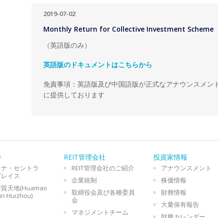
2019-07-02
Monthly Return for Collective Investment Scheme
（英語版のみ）
英語版のドキュメントはこちらから
免責事項：英語版及び中国語版が正式なアナウンスメン
に提供しております
件
REIT管理会社
投資家情報
イナ・セントラ
REIT管理会社のご紹介
アナウンスメント
プレイス
企業統制
株価情報
貿天地(Huamao
取締役会及び各種委員
財務情報
in Huizhou)
会
大量保有報告
マネジメントチーム
財務カレンダー