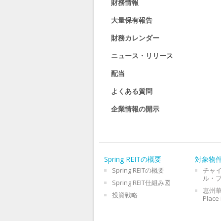
財務情報
大量保有報告
財務カレンダー
ニュース・リリース
配当
よくある質問
企業情報の開示
Spring REITの概要
対象物
Spring REITの概要
チャ
ル・
Spring REIT仕組み図
恵州華
投資戦略
Place 