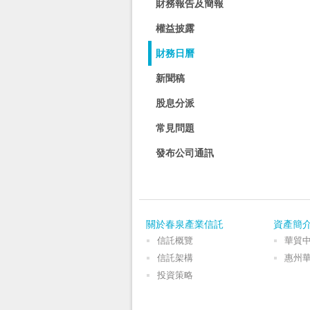
財務報告及簡報
權益披露
財務日曆
新聞稿
股息分派
常見問題
發布公司通訊
關於春泉產業信託
資產簡
信託概覽
華貿
信託架構
惠州
投資策略