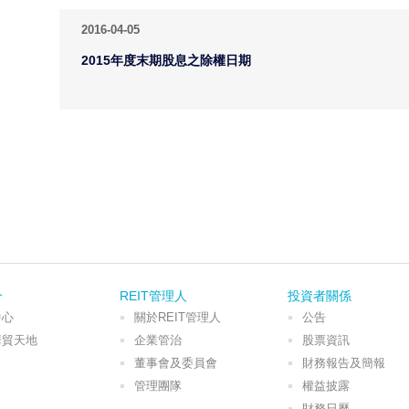
2016-04-05
2015年度末期股息之除權日期
介
REIT管理人
投資者關係
中心
關於REIT管理人
公告
華貿天地
企業管治
股票資訊
董事會及委員會
財務報告及簡報
管理團隊
權益披露
財務日曆