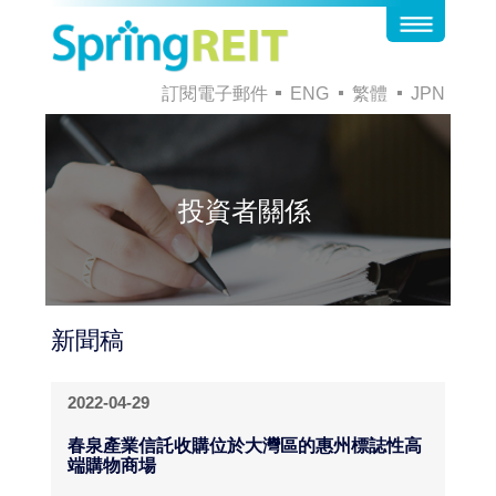
訂閱電子郵件
ENG
繁體
JPN
投資者關係
新聞稿
2022-04-29
春泉產業信託收購位於大灣區的惠州標誌性高
端購物商場
PDF File