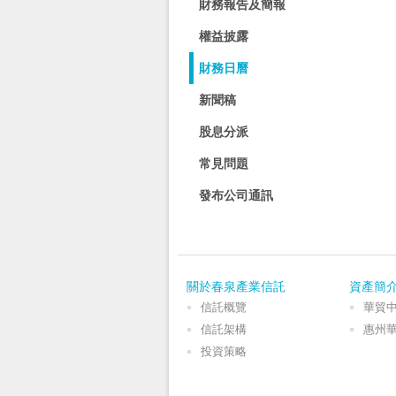
財務報告及簡報
權益披露
財務日曆
新聞稿
股息分派
常見問題
發布公司通訊
關於春泉產業信託
資產簡
信託概覽
華貿
信託架構
惠州
投資策略